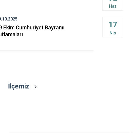
Patnos
Haz
Taşlıçay
9.10.2025
29.10.2025
Tutak
17
9 Ekim Cumhuriyet Bayramı
29 Ekim Cu
Nis
utlamaları
İlçemiz