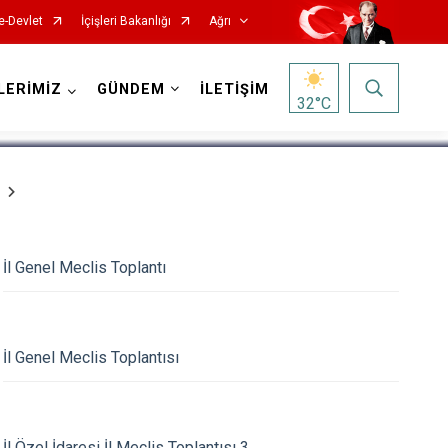
e-Devlet
İçişleri Bakanlığı
Ağrı
1
/
5
LERİMİZ
GÜNDEM
İLETİŞİM
32
°C
İl Genel Meclis Toplantı
İl Genel Meclis Toplantısı
İl Özel İdaresi İl Meclis Toplantısı 3