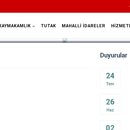
KAYMAKAMLIK
TUTAK
MAHALLİ İDARELER
HİZMET
Ağrı
Duyurular
24
Tem
Diyadin
26
Doğubayazıt
Haz
Eleşkirt
Hamur
02