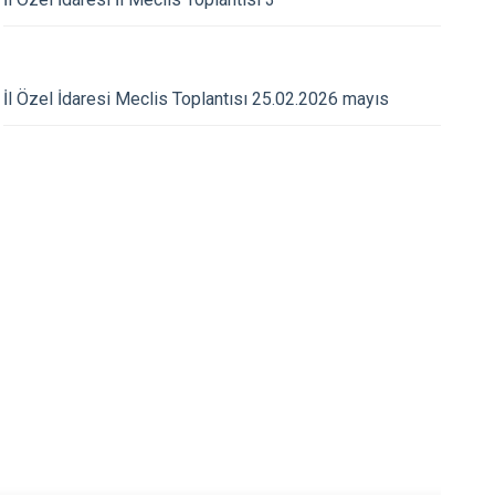
05.06.2023
İl Özel İdaresi Meclis Toplantısı 25.02.2026 mayıs
mhuriyet Bayramı
Ağrı Valisi Sn. Dr. 
Dağlıca Köyü İlkokulu