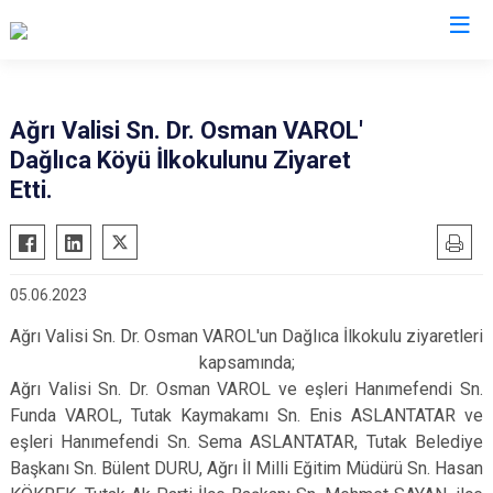
Ağrı
Ağrı Valisi Sn. Dr. Osman VAROL'
Dağlıca Köyü İlkokulunu Ziyaret
Diyadin
Etti.
Doğubayazıt
Eleşkirt
Hamur
05.06.2023
Patnos
Ağrı Valisi Sn. Dr. Osman VAROL'un Dağlıca İlkokulu ziyaretleri
Taşlıçay
kapsamında;
Tutak
Ağrı Valisi Sn. Dr. Osman VAROL ve eşleri Hanımefendi Sn.
Funda VAROL, Tutak Kaymakamı Sn. Enis ASLANTATAR ve
eşleri Hanımefendi Sn. Sema ASLANTATAR, Tutak Belediye
Başkanı Sn. Bülent DURU, Ağrı İl Milli Eğitim Müdürü Sn. Hasan