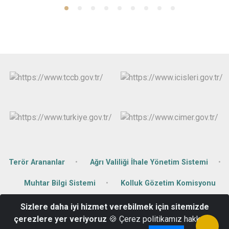
Terör Arananlar
Ağrı Valiliği İhale Yönetim Sistemi
Muhtar Bilgi Sistemi
Kolluk Gözetim Komisyonu
Sizlere daha iyi hizmet verebilmek için sitemizde
Cami Mahallesi Cumhuriyet Caddesi No:45 Tutak/AĞRI
çerezlere yer veriyoruz
🍪 Çerez politikamız hakkında
04724112004