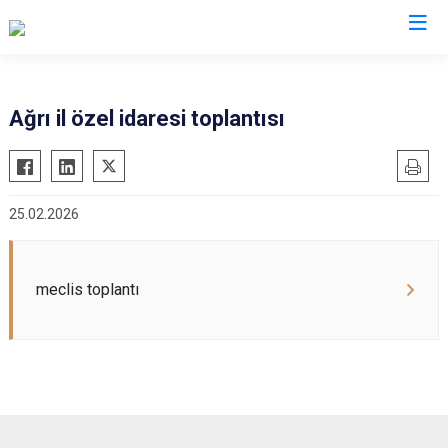
Ağrı
Ağrı il özel idaresi toplantısı
Diyadin
Doğubayazıt
25.02.2026
Eleşkirt
Hamur
Patnos
meclis toplantı
Taşlıçay
Tutak